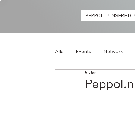
PEPPOL
UNSERE L
Alle
Events
Network
5. Jan.
Peppol.n