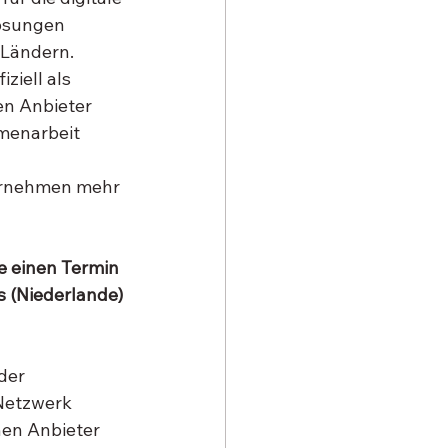
ösungen 
-Ländern.
ziell als 
en Anbieter 
menarbeit 
 
ernehmen mehr 
e einen Termin 
s (Niederlande)
der 
Netzwerk 
en Anbieter 