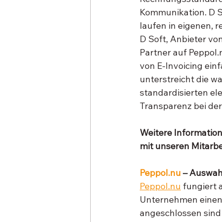
Kommunikation. D So
laufen in eigenen,
D Soft, Anbieter von
Partner auf Peppol.
von E-Invoicing ei
unterstreicht die w
standardisierten e
Transparenz bei der
Weitere Information
mit unseren Mitarbe
Peppol.nu
 – Auswah
Peppol.nu
 fungiert
Unternehmen einen Ü
angeschlossen sind