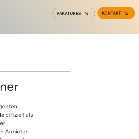
KONTAKT
VAKATURES
tner
igenten 
offiziell als 
er 
n Anbieter 