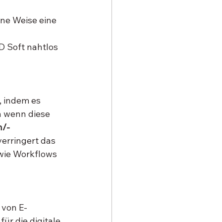
ne Weise eine 
D Soft nahtlos 
 indem es 
 wenn diese 
n/-
verringert das 
owie Workflows 
 von E-
ür die digitale 