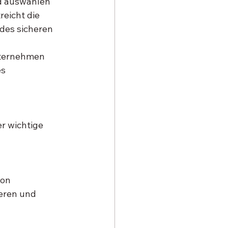
d auswählen 
eicht die 
des sicheren 
ternehmen 
s 
er wichtige 
on 
eren und 