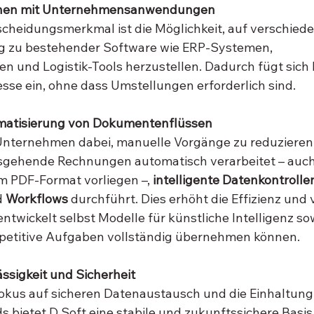
tionen mit Unternehmensanwendungen
scheidungsmerkmal ist die Möglichkeit, auf verschiede
g zu bestehender Software wie ERP-Systemen, 
 und Logistik-Tools herzustellen. Dadurch fügt sich 
sse ein, ohne dass Umstellungen erforderlich sind.
tomatisierung von Dokumentenflüssen
 Unternehmen dabei, manuelle Vorgänge zu reduzieren,
gehende Rechnungen automatisch verarbeitet – auch
im PDF-Format vorliegen –, 
intelligente Datenkontrolle
 
Workflows 
durchführt. Dies erhöht die Effizienz und 
 entwickelt selbst Modelle für künstliche Intelligenz s
epetitive Aufgaben vollständig übernehmen können.
ässigkeit und Sicherheit
okus auf sicheren Datenaustausch und die Einhaltung
bietet D Soft eine stabile und zukunftssichere Basis f