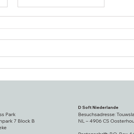
D Soft ist Peppol-
Zugangspunkt und SMP-
zertifiziert!
n
D Soft Niederlande
ss Park
Besuchsadresse: Touwsla
park 7 Block B
NL – 4906 CS Oosterhou
eke