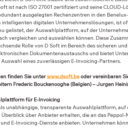
ft ist nach ISO 27001 zertifiziert und seine CLOUD-L
 redundant ausgelegten Rechenzentren in den Benelux
 intelligenten digitalen Unternehmenslösungen, ist offi
nu gelistet, der Auswahlplattform, auf der Unternehm
nfach vergleichen und auswählen können. Diese Zusam
achsende Rolle von D Soft im Bereich des sicheren und
lektronischen Dokumentenaustauschs und bietet Unt
 Auswahl eines zuverlässigen E-Invoicing-Partners.
en finden Sie unter 
www.dsoft.be
 oder vereinbaren Si
itern Frederic Bouckenooghe (Belgien) – Jurgen Heini
lplattform für E-Invoicing
 als unabhängige, transparente Auswahlplattform, auf 
berblick über Anbieter erhalten, die an das Peppol-
 und E-Invoicing-Dienste anbieten. Unternehmen könn