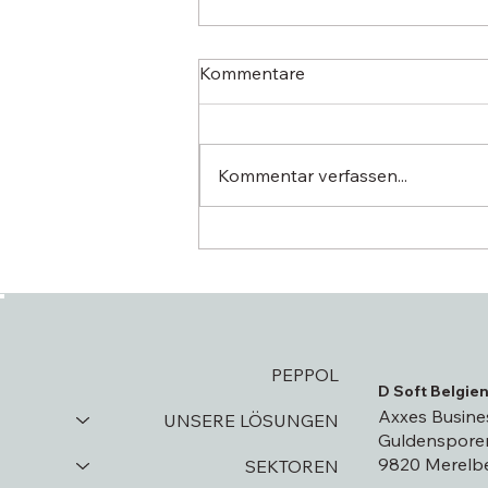
Kommentare
Kommentar verfassen...
Peppol-E-
Rechnungsstellung: So sind
Sie für 2026 gerüstet
PEPPOL
D Soft Belgie
Axxes Busine
UNSERE LÖSUNGEN
Guldensporen
9820 Merelb
SEKTOREN