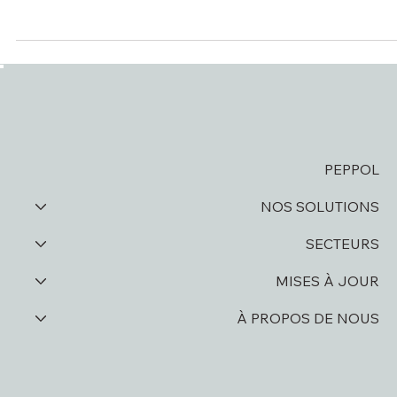
D Soft verlengt DICO-certificering tot 2026
PEPPOL
NOS SOLUTIONS
SECTEURS
MISES À JOUR
À PROPOS DE NOUS