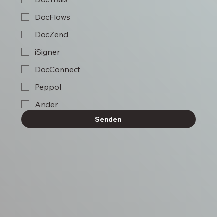
DocFlows
DocZend
iSigner
DocConnect
Peppol
Ander
Senden