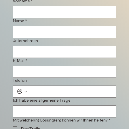
Vorname
*
Name
*
Unternehmen
E-Mail
*
Telefon
Ich habe eine allgemeine Frage
Mit welcher(n) Lösung(en) können wir Ihnen helfen?
*
DocTrails