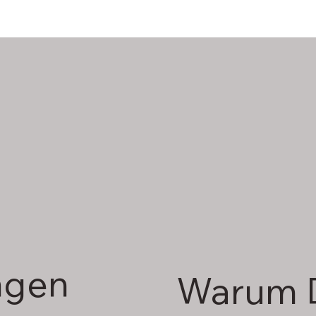
ngen
Warum D