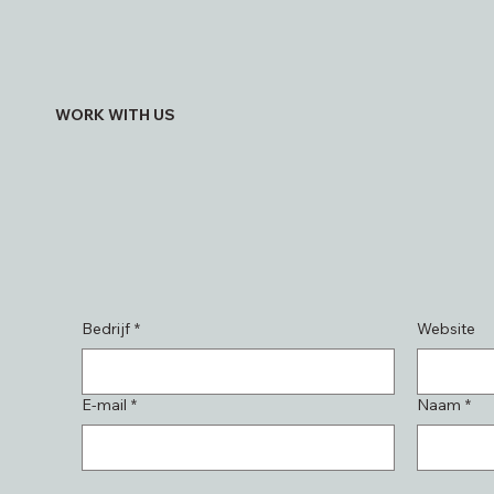
WORK WITH US
Bedrijf
*
Website
E-mail
*
Naam
*