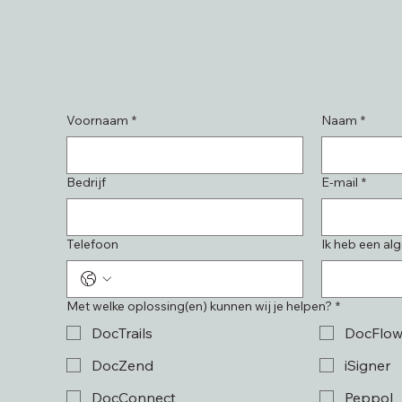
Voornaam
*
Naam
*
Bedrijf
E-mail
*
Telefoon
Ik heb een a
Met welke oplossing(en) kunnen wij je helpen?
*
DocTrails
DocFlo
DocZend
iSigner
DocConnect
Peppol