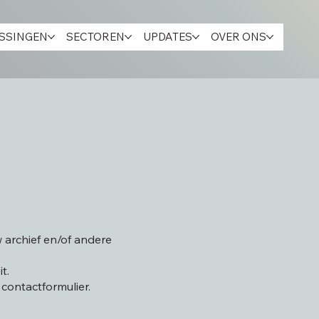
SSINGEN
SECTOREN
UPDATES
OVER ONS
w archief en/of andere
t.
contactformulier.