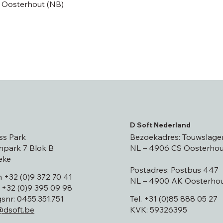
 Oosterhout (NB)
D Soft Nederland
ss Park
Bezoekadres: Touwslager
park 7 Blok B
NL – 4906 CS Oosterhou
eke
Postadres: Postbus 447
n
+32 (0)9 372 70 41
NL – 4900 AK Oosterhou
k
+32 (0)9 395 09 98
nr: 0455.351.751
Tel.
+31 (0)85 888 05 27
@dsoft.be
KVK: 59326395