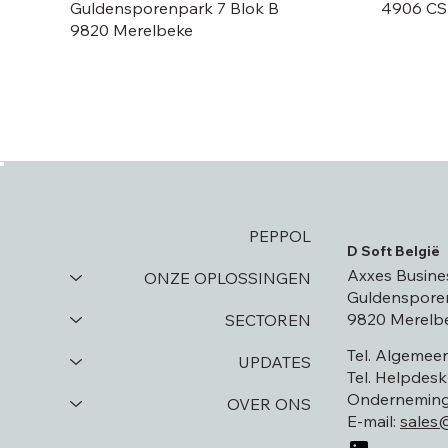
Guldensporenpark 7 Blok B
4906 CS
9820 Merelbeke
PEPPOL
D Soft België
Axxes Busine
ONZE OPLOSSINGEN
Guldensporen
9820 Merelb
SECTOREN
Tel. Algemee
UPDATES
Tel. Helpdes
Ondernemings
OVER ONS
E-mail:
sales