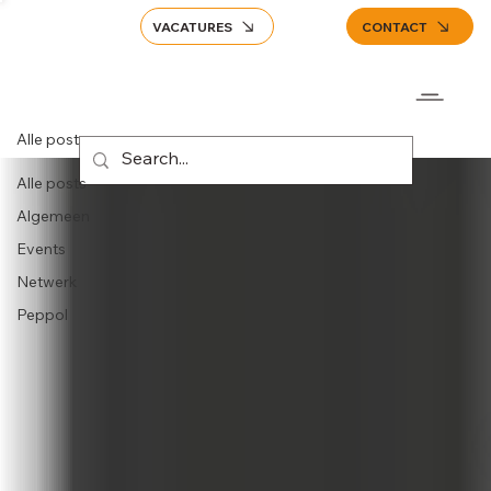
VACATURES
CONTACT
Alle posts
Alle posts
Algemeen
Events
Netwerk
Peppol