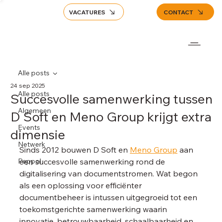
VACATURES
CONTACT
Alle posts
24 sep 2025
Alle posts
Succesvolle samenwerking tussen
Algemeen
D Soft en Meno Group krijgt extra
Events
dimensie
Netwerk
Sinds 2012 bouwen D Soft en 
Meno Group
 aan 
Peppol
een succesvolle samenwerking rond de 
digitalisering van documentstromen. Wat begon 
als een oplossing voor efficiënter 
documentbeheer is intussen uitgegroeid tot een 
toekomstgerichte samenwerking waarin 
innovatie, betrouwbaarheid, schaalbaarheid en 