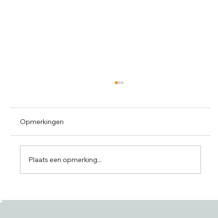
Opmerkingen
Plaats een opmerking...
D Soft en Asamco tillen digitalisering
naar een hoger niveau